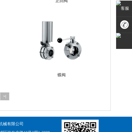
止回阀
客服
010-
6400776
蝶阀
>|
机械有限公司