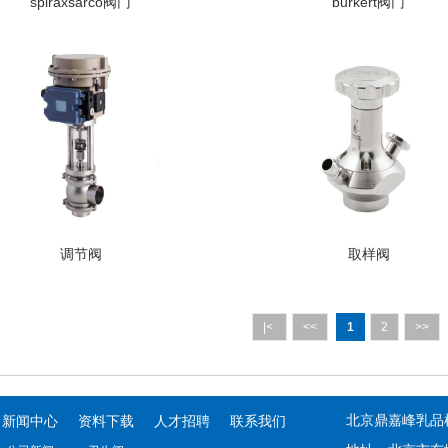
spiraxsarco阀门
burkert阀门
调节阀
取样阀
|<
<<
1
2
>>
新闻中心
资料下载
人才招聘
联系我们
北京鼎嘉峰乳品